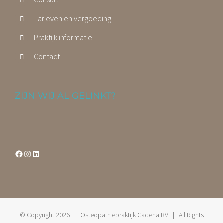
Tarieven en vergoeding
Praktijk informatie
Contact
ZIJN WIJ AL GELINKT?
Facebook
Instagram
LinkedIn
© Copyright
2026 | Osteopathiepraktijk Cadena BV | All Rights