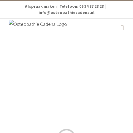
Ga
Afspraak maken
| Telefoon: 06 34 87 28 28
|
naar
info@osteopathiecadena.nl
inhoud
l
...