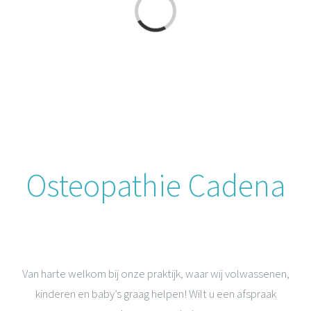
a
e
F
A
Q
i
t
e
m
s
a
n
h
e
t
a
d
n
Osteopathie Cadena
Van harte welkom bij onze praktijk, waar wij volwassenen,
kinderen en baby’s graag helpen! Wilt u een afspraak